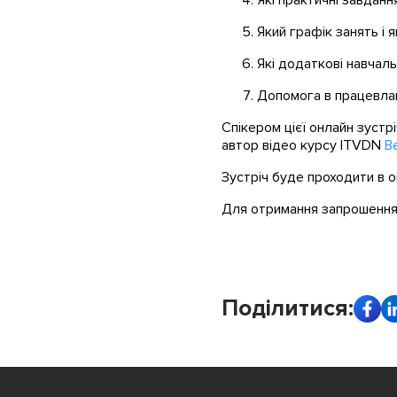
Які практичні завданн
Який графік занять і 
Які додаткові навчаль
Допомога в працевлаш
Спікером цієї онлайн зустр
автор відео курсу ITVDN
В
Зустріч буде проходити в 
Для отримання запрошення 
Поділитися: