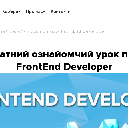
Карʼєра
Про нас
Контакти
тий онлайн урок по курсу FrontEnd Developer
атний ознайомчий урок п
FrontEnd Developer