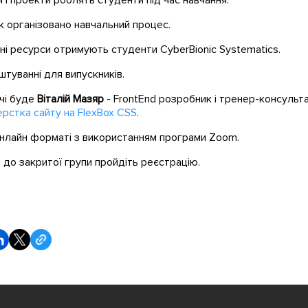
я і проекти роблять студенти під час навчання.
як організовано навчальний процес.
ні ресурси отримують студенти CyberBionic Systematics.
туванні для випускників.
ічі буде
Віталій Мазяр
- FrontEnd розробник і тренер-консульта
ерстка сайту на FlexBox CSS
.
онлайн форматі з використанням програми Zoom.
до закритої групи пройдіть реєстрацію.