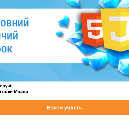
едучі:
італій Мазяр
Взяти участь