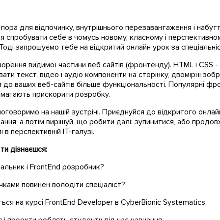
а пора для відпочинку, внутрішнього перезавантаження і набут
я спробувати себе в чомусь новому, класному і перспективно
 Тоді запрошуємо тебе на відкритий онлайн урок за спеціальн
орення видимої частини веб сайтів (фронтенду). HTML і CSS - о
и текст, відео і аудіо компоненти на сторінку, двомірні зобр
и до ваших веб-сайтів більше функціональності. Популярні 
опомагають прискорити розробку.
оговоримо на нашій зустрічі. Приєднуйся до відкритого онлай
ння, а потім вирішуй, що робити далі: зупинитися, або продов
 в перспективній IT-галузі.
ти дізнаєшся:
альник і FrontЕnd розробник?
чками повинен володіти спеціаліст?
ться на курсі FrontEnd Developer в CyberBionic Systematics.