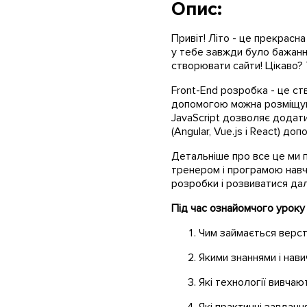
Опис:
Привіт! Літо - це прекрасн
у тебе завжди було бажанн
створювати сайти! Цікаво?
Front-End розробка - це ств
допомогою можна розміщуват
JavaScript дозволяє додат
(Angular, Vue.js і React) д
Детальніше про все це ми п
тренером і програмою навча
розробки і розвиватися далі
Під час ознайомчого уроку 
Чим займається верст
Якими знаннями і нави
Які технології вивчаю