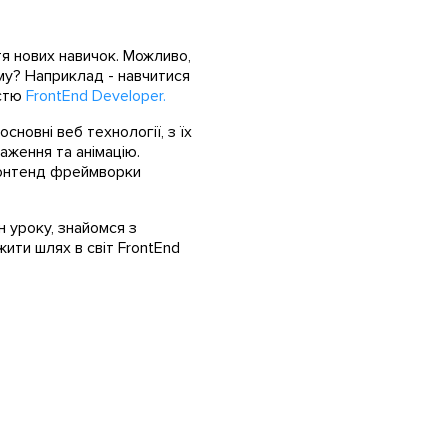
тя нових навичок. Можливо,
му? Наприклад - навчитися
істю
FrontEnd Developer.
сновні веб технології, з їх
аження та анімацію.
фронтенд фреймворки
н уроку, знайомся з
жити шлях в світ FrontEnd