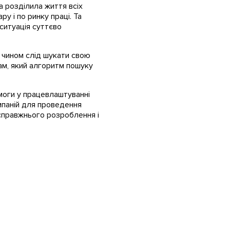
а розділила життя всіх
ру і по ринку праці. Та
 ситуація суттєво
м чином слід шукати свою
ам, який алгоритм пошуку
моги у працевлаштуванні
омпаній для проведення
 справжнього розроблення і