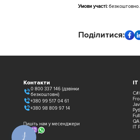
Умови участі:
безкоштовно. 
Поділитися:
Контакти
IT
0 800 337 146 (дзвінки
C#/
безкоштовні)
Fro
+380 99 517 04 61
Jav
+380 98 809 97 14
Pyt
Ful
QA
Пишіть нам у месенджери
IT 