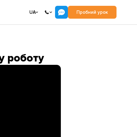
UA
Пробний урок
шу роботу