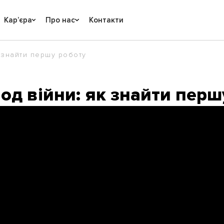
Карʼєра
Про нас
Контакти
к знайти першу роботу
іод війни: як знайти пер