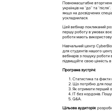
Повномасштабне вторгнення 
українців на “до” та “після
якщо на досвідчених спеціа
ускладнилася.
Цей вебінар покликаний роз
першу роботу в умовах воє
роботи мають використовува
Навчальний центр CyberBion
для студентів нашого центр
вебінарів з пошуку роботи 
підвищуйте свою цінність в
Програма зустрічі:
Статистика та факти п
Що потрібно для пошу
Як отримати перший о
ІТ без кордонів. Пошу
Q&A.
Цільова аудиторія
: розробн