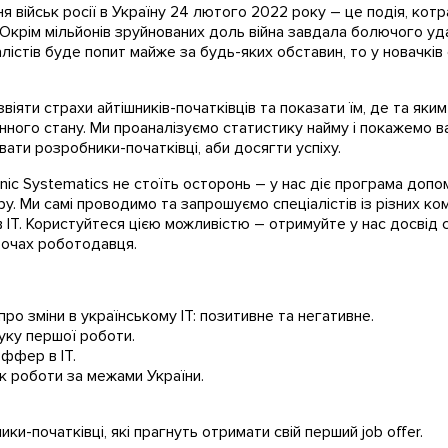
військ росії в Україну 24 лютого 2022 року – це подія, котр
”. Окрім мільйонів зруйнованих доль війна завдала болючого уда
лістів буде попит майже за будь-яких обставин, то у новачків
віяти страхи айтішників-початківців та показати їм, де та яки
нного стану. Ми проаналізуємо статистику найму і покажемо в
ти розробники-початківці, аби досягти успіху.
ic Systematics не стоїть осторонь – у нас діє програма допо
у. Ми самі проводимо та запрошуємо спеціалістів із різних к
в ІТ. Користуйтеся цією можливістю – отримуйте у нас досвід
 очах роботодавця.
ро зміни в українському ІТ: позитивне та негативне.
ку першої роботи.
ффер в ІТ.
к роботи за межами України.
ики-початківці, які прагнуть отримати свій перший job offer.