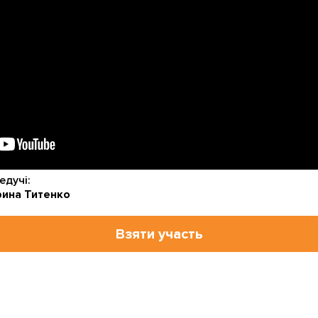
едучі:
рина Титенко
Взяти участь