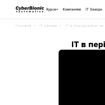
Курси
Компаніям
IT Заходи
Головна
IT заходи
ІТ в період війни: я
ІТ в пер