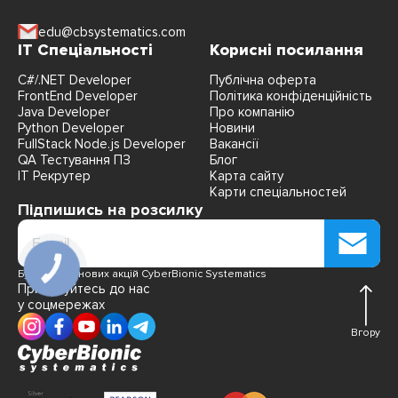
edu@cbsystematics.com
IT Спеціальності
Корисні посилання
C#/.NET Developer
Публічна оферта
FrontEnd Developer
Політика конфіденційність
Java Developer
Про компанію
Python Developer
Новини
FullStack Node.js Developer
Вакансії
QA Тестування ПЗ
Блог
IT Рекрутер
Карта сайту
Карти спеціальностей
Підпишись на розсилку
КНОПКА
Будь в курсі нових акцій CyberBionic Systematics
ЗВ'ЯЗКУ
Приєднуйтесь до нас
у соцмережах
Вгору