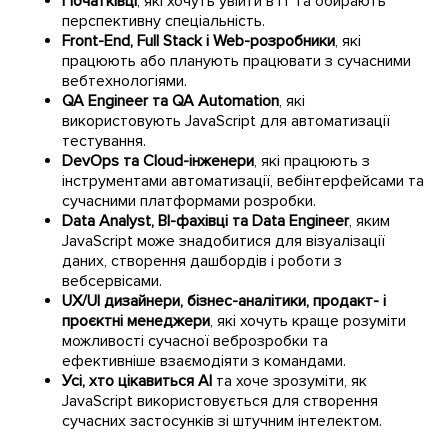
Початківці
, які хочуть увійти в IT та обирають
перспективну спеціальність.
Front-End, Full Stack і Web-розробники
, які
працюють або планують працювати з сучасними
вебтехнологіями.
QA Engineer та QA Automation
, які
використовують JavaScript для автоматизації
тестування.
DevOps та Cloud-інженери
, які працюють з
інструментами автоматизації, вебінтерфейсами та
сучасними платформами розробки.
Data Analyst, BI-фахівці та Data Engineer
, яким
JavaScript може знадобитися для візуалізації
даних, створення дашбордів і роботи з
вебсервісами.
UX/UI дизайнери, бізнес-аналітики, продакт- і
проєктні менеджери
, які хочуть краще розуміти
можливості сучасної веброзробки та
ефективніше взаємодіяти з командами.
Усі, хто цікавиться AI
та хоче зрозуміти, як
JavaScript використовується для створення
сучасних застосунків зі штучним інтелектом.