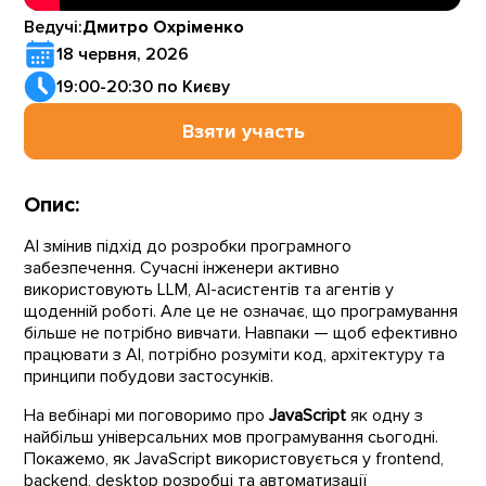
Ведучі:
Дмитро Охріменко
18 червня, 2026
19:00-20:30 по Києву
Взяти участь
Опис:
AI змінив підхід до розробки програмного
забезпечення. Сучасні інженери активно
використовують LLM, AI-асистентів та агентів у
щоденній роботі. Але це не означає, що програмування
більше не потрібно вивчати. Навпаки — щоб ефективно
працювати з AI, потрібно розуміти код, архітектуру та
принципи побудови застосунків.
На вебінарі ми поговоримо про
JavaScript
як одну з
найбільш універсальних мов програмування сьогодні.
Покажемо, як JavaScript використовується у frontend,
backend, desktop розробці та автоматизації