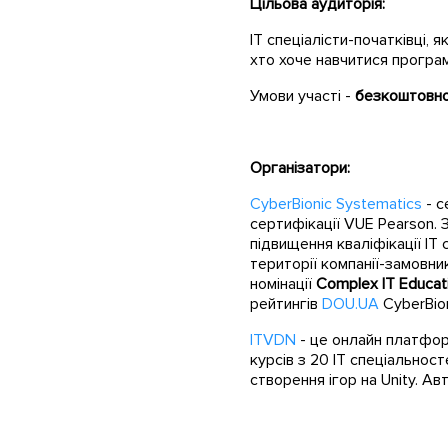
Цільова аудиторія:
IT спеціалісти-початківці, 
хто хоче навчитися програ
Умови участі -
безкоштовн
Організатори:
CyberBionic Systematics
- с
сертифікації VUE Pearson. 
підвищення кваліфікації IT 
території компанії-замовни
номінації
Complex IT Educat
рейтингів
DOU.UA
CyberBion
ITVDN
- це онлайн платфор
курсів з 20 IT спеціальност
створення ігор на Unity. Ав