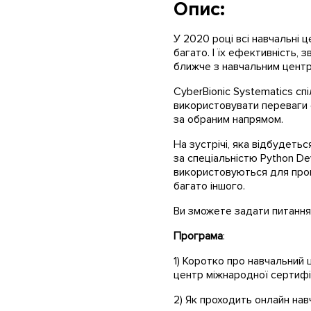
Опис:
У 2020 році всі навчальні 
багато. І їх ефективність,
ближче з навчальним центр
CyberBionic Systematics с
використовувати переваги с
за обраним напрямом.
На зустрічі, яка відбудетьс
за спеціальністю Python Dev
використовуються для прове
багато іншого.
Ви зможете задати питання т
Програма
:
1) Коротко про навчальний 
центр міжнародної сертифік
2) Як проходить онлайн нав