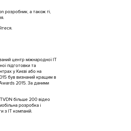
n розробник, а також ті,
я.
йтеся.
ваний центр міжнародної IT
ної підготовки та
трах у Києві або на
2015 був визнаний кращим в
 Awards 2015. За даними
 ITVDN більше 200 відео
 мобільна розробка і
и з IT компаній.