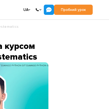
UA
Пробний урок
ystematics
а курсом
stematics