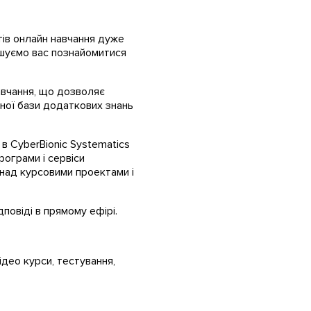
тів онлайн навчання дуже
рошуємо вас познайомитися
авчання, що дозволяє
зної бази додаткових знань
 в CyberBionic Systematics
програми і сервіси
 над курсовими проектами і
повіді в прямому ефірі.
ідео курси, тестування,