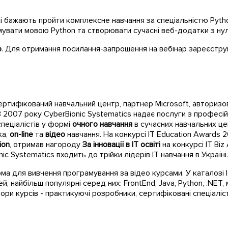
які бажають пройти комплексне навчання за спеціальністю Pytho
мувати мовою Python та створювати сучасні веб-додатки з нул
о
. Для отримання посилання-запрошення на вебінар зареєстру
ертифікований навчальний центр, партнер Microsoft, авторизо
З 2007 року CyberBionic Systematics надає послуги з професій
спеціалістів у формі
очного навчання
в сучасних навчальних цен
ка,
on-line
та
відео
навчання. На конкурсі IT Education Awards 
ion
, отримав нагороду
За інновації в IT освіті
на конкурсі IT Biz
ic Systematics входить до трійки лідерів IT навчання в Україні.
ма для вивчення програмування за відео курсами. У каталозі
ей, найбільш популярні серед них: FrontEnd, Java, Python, .NET,
тори курсів - практикуючі розробники, сертифіковані спеціаліст