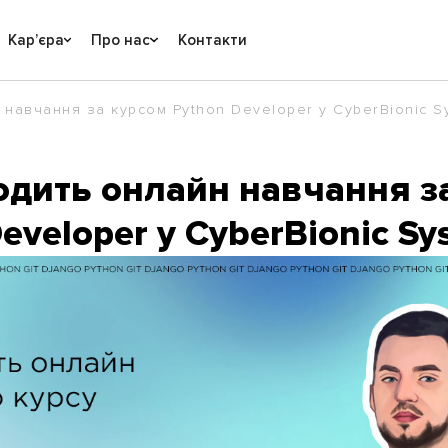
Карʼєра
Про нас
Контакти
 навчання за курсом Python Developer у CyberBionic S
одить онлайн навчання з
eveloper у CyberBionic Sy