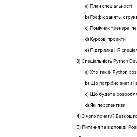
a) План спеціальності
b) Графік занять, струк
c) Помічник тренера, п
d) Курсові проекти
e) Підтримка HR спеціа
3) Спеціальність Python De
a) Хто такий Python ро
b) Що потрібно знати і 
c) Що будете розробл
d) Які перспективи
4) З чого почати? Безкоштов
5) Питання та відповіді. Ро