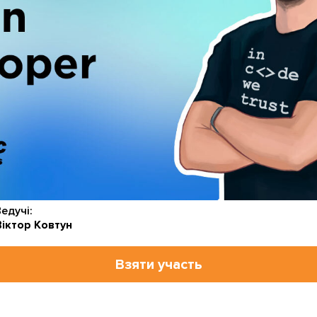
едучі:
іктор Ковтун
Взяти участь