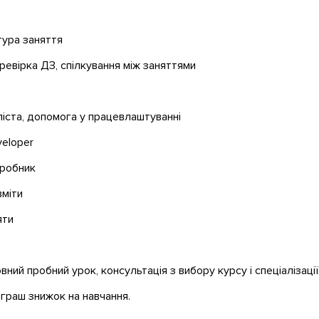
тура заняття
еревірка ДЗ, спілкування між заняттями
ліста, допомога у працевлаштуванні
veloper
зробник
вміти
яти
ний пробний урок, консультація з вибору курсу і спеціалізації
зіграш знижок на навчання.