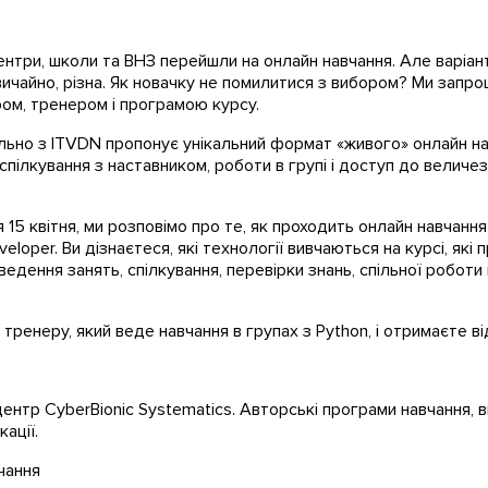
центри, школи та ВНЗ перейшли на онлайн навчання. Але варіан
 звичайно, різна. Як новачку не помилитися з вибором? Ми зап
ом, тренером і програмою курсу.
пільно з ITVDN пропонує унікальний формат «живого» онлайн н
пілкування з наставником, роботи в групі і доступ до величе
я 15 квітня, ми розповімо про те, як проходить онлайн навчання
eloper. Ви дізнаєтеся, які технології вивчаються на курсі, які 
дення занять, спілкування, перевірки знань, спільної роботи
ренеру, який веде навчання в групах з Python, і отримаєте від
центр CyberBionic Systematics. Авторські програми навчання, в
ації.
чання