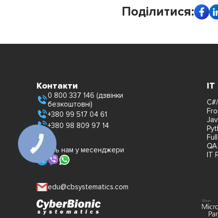
Поділитися:
Контакти
IT
0 800 337 146 (дзвінки
C#/
безкоштовні)
Fro
+380 99 517 04 61
Jav
+380 98 809 97 14
Pyt
Ful
QA
Пишіть нам у месенджери
IT 
edu@cbsystematics.com