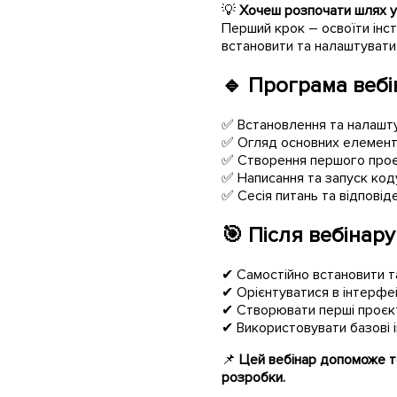
💡
Хочеш розпочати шлях у
Перший крок – освоїти інст
встановити та налаштувати 
🔹
Програма вебі
✅ Встановлення та налаштув
✅ Огляд основних елемент
✅ Створення першого про
✅ Написання та запуск код
✅ Сесія питань та відповід
🎯
Після вебінару
✔ Самостійно встановити та
✔ Орієнтуватися в інтерф
✔ Створювати перші проєкт
✔ Використовувати базові 
📌
Цей вебінар допоможе т
розробки.