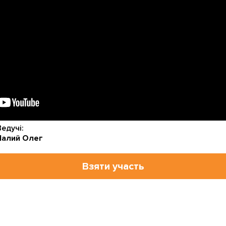
Ведучі:
Чалий Олег
Взяти участь