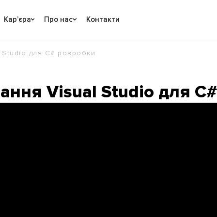
Карʼєра
Про нас
Контакти
 Studio для С# розробки
ння Visual Studio для С