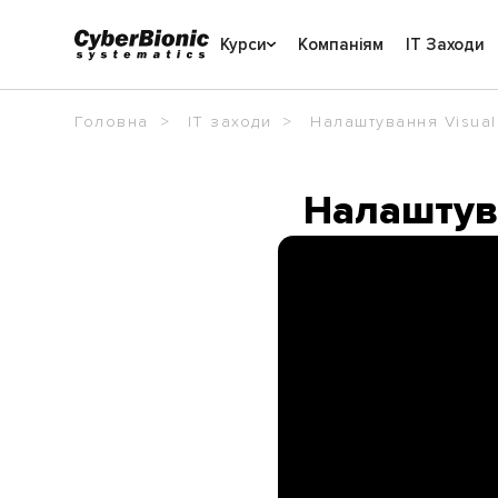
Курси
Компаніям
IT Заходи
Головна
IT заходи
Налаштування Visual
Налаштува