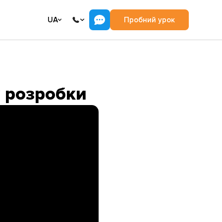
UA
Пробний урок
# розробки