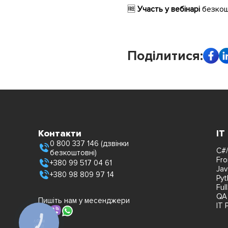
🆓
Участь у вебінарі
безкошт
Поділитися:
Контакти
IT
0 800 337 146 (дзвінки
C#/
безкоштовні)
Fro
+380 99 517 04 61
Jav
+380 98 809 97 14
Pyt
Ful
QA
Пишіть нам у месенджери
IT 