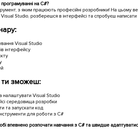
 програмуванні на C#?
румент, з яким працюють професійні розробники! На цьому веб
Visual Studio, розберешся в інтерфейсі та спробуєш написати 
нару:
ання Visual Studio
ів інтерфейсу
єкту
у
ей
 ти зможеш:
 налаштувати Visual Studio
ейсі середовища розробки
и та запускати код
інструменти для роботи з C#
обі впевнено розпочати навчання з C# та швидше адаптувати