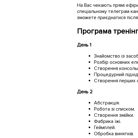
На Вас чекають прямі ефіри 
спеціальному телеграм канал
зможете приєднатися після 
Програма тренін
День 1
Знайомство із засо
Розбір основних ел
Створення консольн
Процедурний підхід
Створення перших о
День 2
Абстракція.
Робота зі списком.
Створення змійки.
Фабрика їжі.
Геймплей.
Обробка винятків.