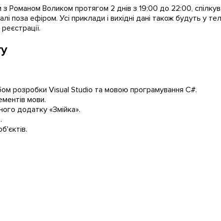
з Романом Воликом протягом 2 днів з 19:00 до 22:00, спілкуван
і поза ефіром. Усі приклади і вихідні дані також будуть у тел
реєстрації.
гу
бом розробки Visual Studio та мовою програмування С#.
ементів мови.
ого додатку «Змійка».
.
б'єктів.