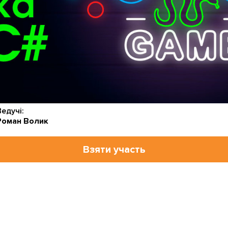
Ведучі:
Роман Волик
Взяти участь