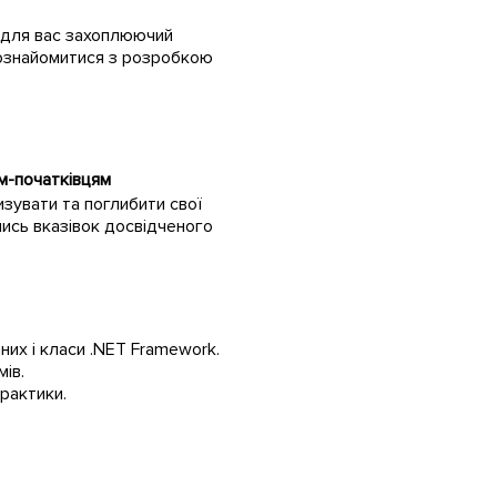
и для вас захоплюючий
 познайомитися з розробкою
м-початківцям
зувати та поглибити свої
ись вказівок досвідченого
них і класи .NET Framework.
ів.
рактики.