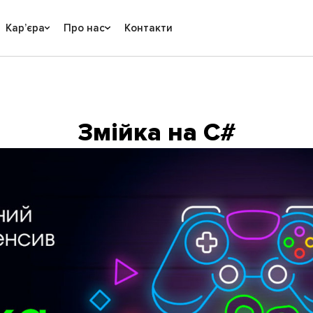
Карʼєра
Про нас
Контакти
Змійка на C#