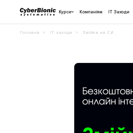
Курси
Компаніям
IT Заходи
Головна
IT заходи
Змійка на C#