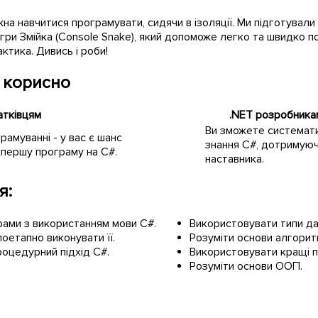
на навчитися програмувати, сидячи в ізоляції. Ми підготувал
 гри Змійка (Console Snake), який допоможе легко та швидко
актика. Дивись і роби!
 корисно
атківцям
.NET розробника
Ви зможете системати
рамуванні - у вас є шанс
знання С#, дотримуюч
 першу програму на C#.
наставника.
я:
рами з використанням мови C#.
Використовувати типи да
оетапно виконувати її.
Розуміти основи алгоритм
оцедурний підхід С#.
Використовувати кращі п
Розуміти основи ООП.