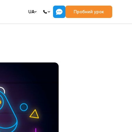
UA
Пробний урок