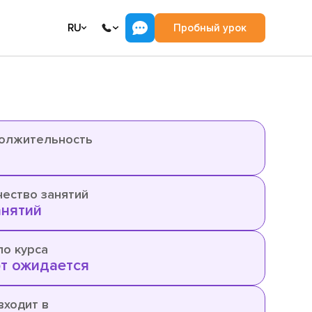
RU
Пробный урок
олжительность
.
чество занятий
анятий
ло курса
т ожидается
входит в