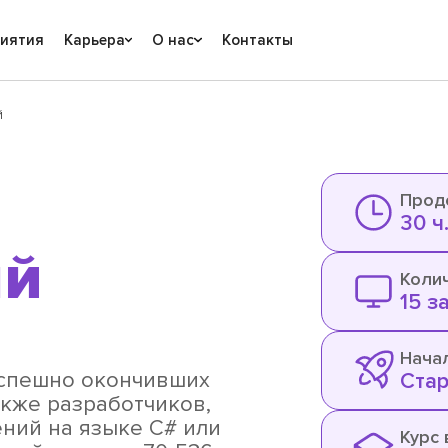
риятия
Карьера
О нас
Контакты
й
Прод
30 ч
ый
Коли
15 з
Нача
успешно окончивших
Стар
также разработчиков,
ний на языке C# или
Курс 