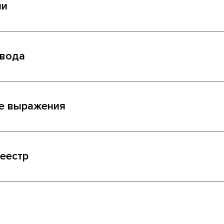
ии
ывода
ые выражения
еестр