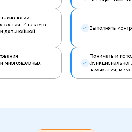
 технологии
стояния объекта в
Выполнять контро
ли дальнейшей
зования
Понимать и исп
и многоядерных
функционального
замыкания, мемо