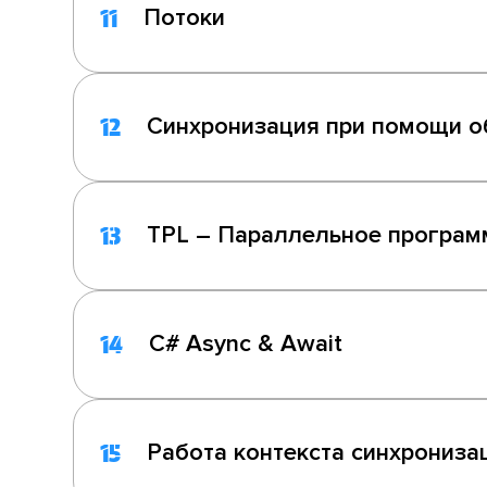
Потоки
11
Синхронизация при помощи о
12
TPL – Параллельное програм
13
C# Async & Await
14
Работа контекста синхронизац
15