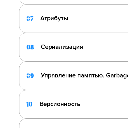
Атрибуты
07
Сериализация
08
Управление памятью. Garbage
09
Версионность
10