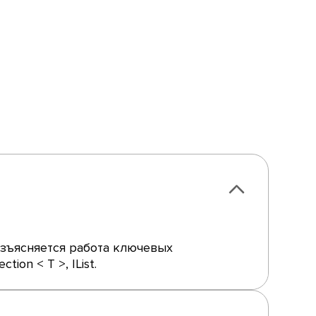
зъясняется работа ключевых
tion < T >, IList.