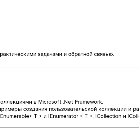
практическими задачами и обратной связью.
оллекциями в Microsoft .Net Framework.
римеры создания пользовательской коллекции и ра
umerable< T > и IEnumerator < T >, ICollection и ICollec