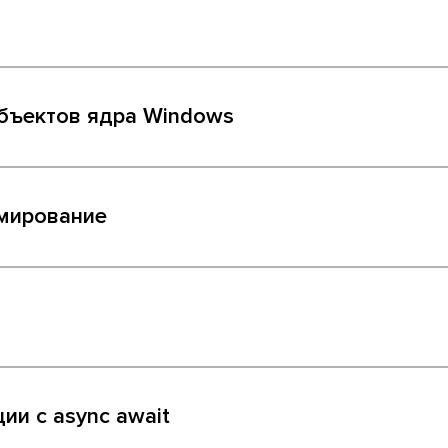
бъектов ядра Windows
мирование
ии с async await