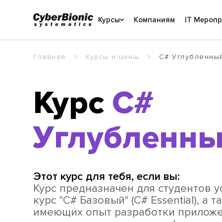
Курсы
Компаниям
IT Мероп
Главная
Курсы и цены
C# Углубленны
Курс
C#
Углубленн
Этот курс для тебя, если вы:
Курс предназначен для студентов 
курс "С# Базовый" (С# Essential), а 
имеющих опыт разработки приложе