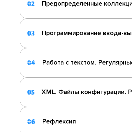
Предопределенные коллекц
02
Программирование ввода-в
03
Работа с текстом. Регулярн
04
XML. Файлы конфигурации. Р
05
Рефлексия
06