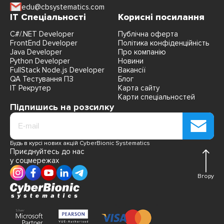
edu@cbsystematics.com
IT Спеціальності
Корисні посилання
C#/.NET Developer
Публічна оферта
FrontEnd Developer
Політика конфіденційність
Java Developer
Про компанію
Python Developer
Новини
FullStack Node.js Developer
Вакансії
QA Тестування ПЗ
Блог
IT Рекрутер
Карта сайту
Карти спеціальностей
Підпишись на розсилку
Будь в курсі нових акцій CyberBionic Systematics
Приєднуйтесь до нас
у соцмережах
Вгору