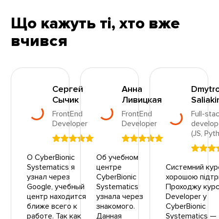
Що кажуть ті, хто вже
вчився
Сергей
Анна
Dmytr
Сычик
Ливицкая
Saliaki
FrontEnd
FrontEnd
Full-sta
Developer
Developer
develop
(JS, Pyt
О CyberBionic
Об учебном
Systematics я
центре
Системний кур
узнал через
CyberBionic
хорошою підт
Google, учебный
Systematics
Проходжу курс
центр находится
узнала через
Developer у
ближе всего к
знакомого.
CyberBionic
работе. Так как
Данная
Systematics —