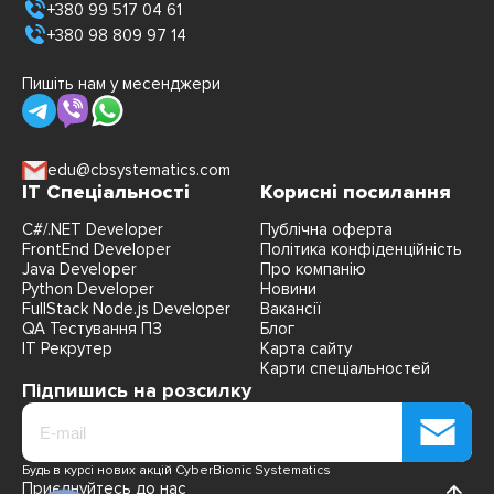
+380 99 517 04 61
+380 98 809 97 14
Пишіть нам у месенджери
edu@cbsystematics.com
IT Спеціальності
Корисні посилання
C#/.NET Developer
Публічна оферта
FrontEnd Developer
Політика конфіденційність
Java Developer
Про компанію
Python Developer
Новини
FullStack Node.js Developer
Вакансії
QA Тестування ПЗ
Блог
IT Рекрутер
Карта сайту
Карти спеціальностей
Підпишись на розсилку
Будь в курсі нових акцій CyberBionic Systematics
Приєднуйтесь до нас